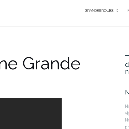
GRANDES ROUES
ne Grande
T
d
n
N
No
vi
No
pr