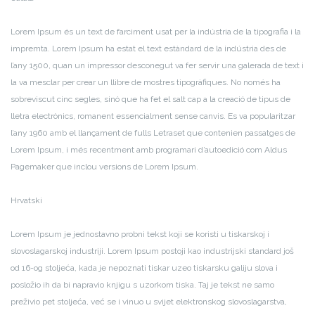
Lorem Ipsum és un text de farciment usat per la indústria de la tipografia i la
impremta. Lorem Ipsum ha estat el text estàndard de la indústria des de
l’any 1500, quan un impressor desconegut va fer servir una galerada de text i
la va mesclar per crear un llibre de mostres tipogràfiques. No només ha
sobreviscut cinc segles, sinó que ha fet el salt cap a la creació de tipus de
lletra electrònics, romanent essencialment sense canvis. Es va popularitzar
l’any 1960 amb el llançament de fulls Letraset que contenien passatges de
Lorem Ipsum, i més recentment amb programari d’autoedició com Aldus
Pagemaker que inclou versions de Lorem Ipsum.
Hrvatski
Lorem Ipsum je jednostavno probni tekst koji se koristi u tiskarskoj i
slovoslagarskoj industriji. Lorem Ipsum postoji kao industrijski standard još
od 16-og stoljeća, kada je nepoznati tiskar uzeo tiskarsku galiju slova i
posložio ih da bi napravio knjigu s uzorkom tiska. Taj je tekst ne samo
preživio pet stoljeća, već se i vinuo u svijet elektronskog slovoslagarstva,