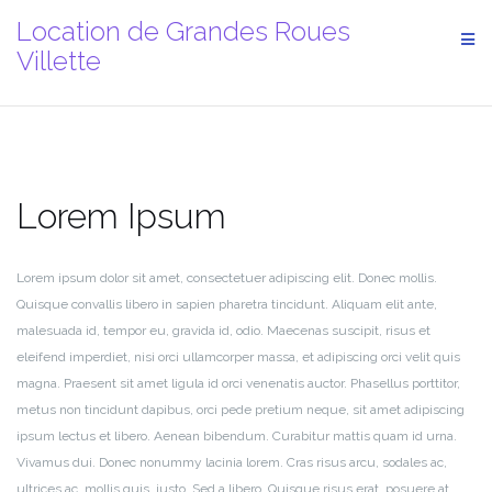
Aller
Location de Grandes Roues
au
Villette
contenu
Lorem Ipsum
Lorem ipsum dolor sit amet, consectetuer adipiscing elit. Donec mollis.
Quisque convallis libero in sapien pharetra tincidunt. Aliquam elit ante,
malesuada id, tempor eu, gravida id, odio. Maecenas suscipit, risus et
eleifend imperdiet, nisi orci ullamcorper massa, et adipiscing orci velit quis
magna. Praesent sit amet ligula id orci venenatis auctor. Phasellus porttitor,
metus non tincidunt dapibus, orci pede pretium neque, sit amet adipiscing
ipsum lectus et libero. Aenean bibendum. Curabitur mattis quam id urna.
Vivamus dui. Donec nonummy lacinia lorem. Cras risus arcu, sodales ac,
ultrices ac, mollis quis, justo. Sed a libero. Quisque risus erat, posuere at,