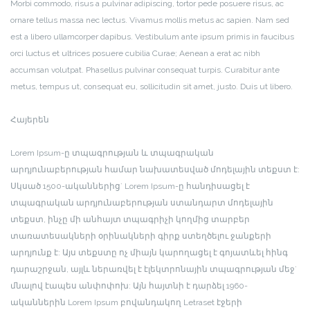
Morbi commodo, risus a pulvinar adipiscing, tortor pede posuere risus, ac
ornare tellus massa nec lectus. Vivamus mollis metus ac sapien. Nam sed
est a libero ullamcorper dapibus. Vestibulum ante ipsum primis in faucibus
orci luctus et ultrices posuere cubilia Curae; Aenean a erat ac nibh
accumsan volutpat. Phasellus pulvinar consequat turpis. Curabitur ante
metus, tempus ut, consequat eu, sollicitudin sit amet, justo. Duis ut libero.
Հայերեն
Lorem Ipsum-ը տպագրության և տպագրական
արդյունաբերության համար նախատեսված մոդելային տեքստ է:
Սկսած 1500-ականներից` Lorem Ipsum-ը հանդիսացել է
տպագրական արդյունաբերության ստանդարտ մոդելային
տեքստ, ինչը մի անհայտ տպագրիչի կողմից տարբեր
տառատեսակների օրինակների գիրք ստեղծելու ջանքերի
արդյունք է: Այս տեքստը ոչ միայն կարողացել է գոյատևել հինգ
դարաշրջան, այլև ներառվել է էլեկտրոնային տպագրության մեջ`
մնալով էապես անփոփոխ: Այն հայտնի է դարձել 1960-
ականներին Lorem Ipsum բովանդակող Letraset էջերի