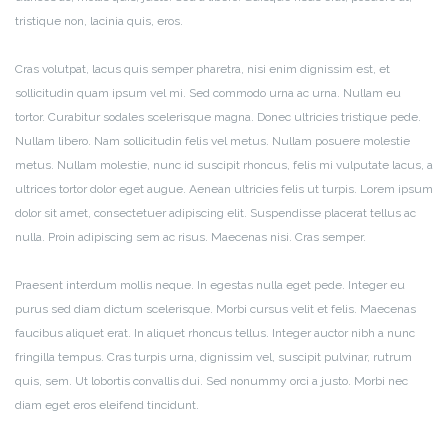
tristique non, lacinia quis, eros.
Cras volutpat, lacus quis semper pharetra, nisi enim dignissim est, et
sollicitudin quam ipsum vel mi. Sed commodo urna ac urna. Nullam eu
tortor. Curabitur sodales scelerisque magna. Donec ultricies tristique pede.
Nullam libero. Nam sollicitudin felis vel metus. Nullam posuere molestie
metus. Nullam molestie, nunc id suscipit rhoncus, felis mi vulputate lacus, a
ultrices tortor dolor eget augue. Aenean ultricies felis ut turpis. Lorem ipsum
dolor sit amet, consectetuer adipiscing elit. Suspendisse placerat tellus ac
nulla. Proin adipiscing sem ac risus. Maecenas nisi. Cras semper.
Praesent interdum mollis neque. In egestas nulla eget pede. Integer eu
purus sed diam dictum scelerisque. Morbi cursus velit et felis. Maecenas
faucibus aliquet erat. In aliquet rhoncus tellus. Integer auctor nibh a nunc
fringilla tempus. Cras turpis urna, dignissim vel, suscipit pulvinar, rutrum
quis, sem. Ut lobortis convallis dui. Sed nonummy orci a justo. Morbi nec
diam eget eros eleifend tincidunt.