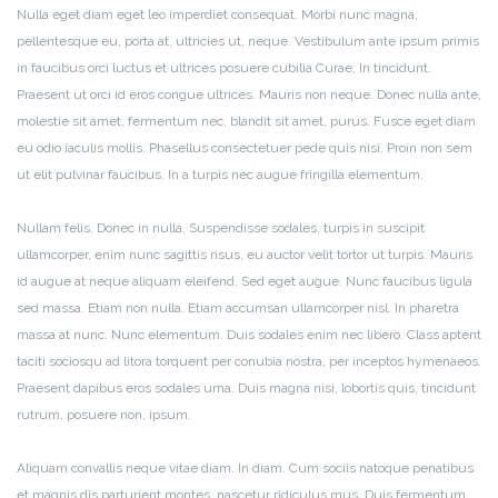
Nulla eget diam eget leo imperdiet consequat. Morbi nunc magna,
pellentesque eu, porta at, ultricies ut, neque. Vestibulum ante ipsum primis
in faucibus orci luctus et ultrices posuere cubilia Curae; In tincidunt.
Praesent ut orci id eros congue ultrices. Mauris non neque. Donec nulla ante,
molestie sit amet, fermentum nec, blandit sit amet, purus. Fusce eget diam
eu odio iaculis mollis. Phasellus consectetuer pede quis nisi. Proin non sem
ut elit pulvinar faucibus. In a turpis nec augue fringilla elementum.
Nullam felis. Donec in nulla. Suspendisse sodales, turpis in suscipit
ullamcorper, enim nunc sagittis risus, eu auctor velit tortor ut turpis. Mauris
id augue at neque aliquam eleifend. Sed eget augue. Nunc faucibus ligula
sed massa. Etiam non nulla. Etiam accumsan ullamcorper nisl. In pharetra
massa at nunc. Nunc elementum. Duis sodales enim nec libero. Class aptent
taciti sociosqu ad litora torquent per conubia nostra, per inceptos hymenaeos.
Praesent dapibus eros sodales urna. Duis magna nisi, lobortis quis, tincidunt
rutrum, posuere non, ipsum.
Aliquam convallis neque vitae diam. In diam. Cum sociis natoque penatibus
et magnis dis parturient montes, nascetur ridiculus mus. Duis fermentum