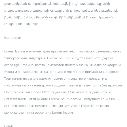
թողարկման արդյունքում, իսկ ավելի ուշ համակարգչային
տպագրության այնպիսի ծրագրերի թողարկման հետևանքով,
ինչպիսին է Aldus PageMaker-ը, որը ներառում է Lorem Ipsum-ի
տարատեսակներ:
Български
Lorem Ipsum е елементарен примерен текст, използван в печатарската и
типографската индустрия. Lorem Ipsum е индустриален стандарт от
около 1500 година, когато неизвестен печатар взема няколко печатарски
букви и ги разбърква, за да напечата с тях книга с примерни шрифтове.
Този начин не само е оцелял повече от 5 века, но е навлязъл и в
публикуването на електронни издания като е запазен почти без промяна.
Популяризиран е през 60те години на 20ти век със издаването на
Letraset листи, съдържащи Lorem Ipsum пасажи, популярен е и в наши
дни във софтуер за печатни издания като Aldus PageMaker, който
включва различни версии на Lorem Ipsum.
Català