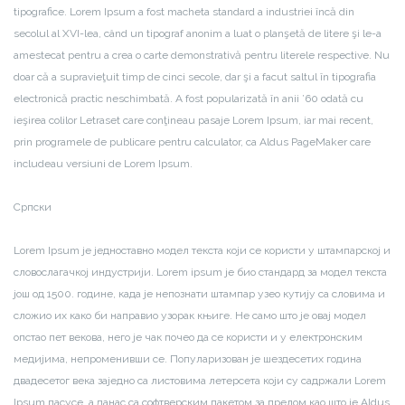
tipografice. Lorem Ipsum a fost macheta standard a industriei încă din
secolul al XVI-lea, când un tipograf anonim a luat o planşetă de litere şi le-a
amestecat pentru a crea o carte demonstrativă pentru literele respective. Nu
doar că a supravieţuit timp de cinci secole, dar şi a facut saltul în tipografia
electronică practic neschimbată. A fost popularizată în anii ’60 odată cu
ieşirea colilor Letraset care conţineau pasaje Lorem Ipsum, iar mai recent,
prin programele de publicare pentru calculator, ca Aldus PageMaker care
includeau versiuni de Lorem Ipsum.
Српски
Lorem Ipsum је једноставно модел текста који се користи у штампарској и
словослагачкој индустрији. Lorem ipsum је био стандард за модел текста
још од 1500. године, када је непознати штампар узео кутију са словима и
сложио их како би направио узорак књиге. Не само што је овај модел
опстао пет векова, него је чак почео да се користи и у електронским
медијима, непроменивши се. Популаризован је шездесетих година
двадесетог века заједно са листовима летерсета који су садржали Lorem
Ipsum пасусе, а данас са софтверским пакетом за прелом као што је Aldus