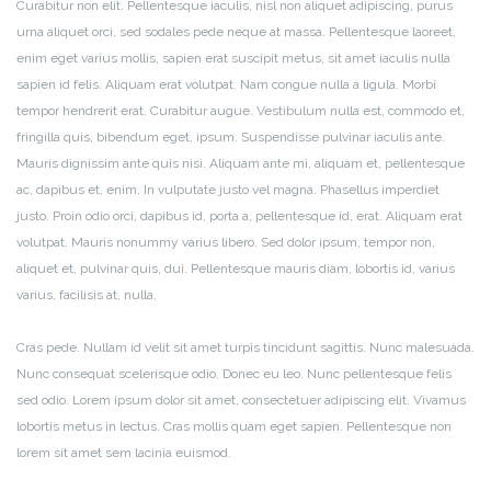
Curabitur non elit. Pellentesque iaculis, nisl non aliquet adipiscing, purus
urna aliquet orci, sed sodales pede neque at massa. Pellentesque laoreet,
enim eget varius mollis, sapien erat suscipit metus, sit amet iaculis nulla
sapien id felis. Aliquam erat volutpat. Nam congue nulla a ligula. Morbi
tempor hendrerit erat. Curabitur augue. Vestibulum nulla est, commodo et,
fringilla quis, bibendum eget, ipsum. Suspendisse pulvinar iaculis ante.
Mauris dignissim ante quis nisi. Aliquam ante mi, aliquam et, pellentesque
ac, dapibus et, enim. In vulputate justo vel magna. Phasellus imperdiet
justo. Proin odio orci, dapibus id, porta a, pellentesque id, erat. Aliquam erat
volutpat. Mauris nonummy varius libero. Sed dolor ipsum, tempor non,
aliquet et, pulvinar quis, dui. Pellentesque mauris diam, lobortis id, varius
varius, facilisis at, nulla.
Cras pede. Nullam id velit sit amet turpis tincidunt sagittis. Nunc malesuada.
Nunc consequat scelerisque odio. Donec eu leo. Nunc pellentesque felis
sed odio. Lorem ipsum dolor sit amet, consectetuer adipiscing elit. Vivamus
lobortis metus in lectus. Cras mollis quam eget sapien. Pellentesque non
lorem sit amet sem lacinia euismod.