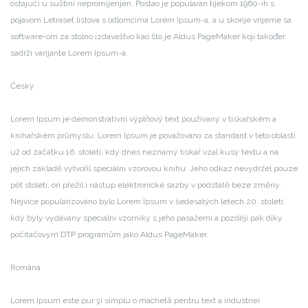
ostajući u suštini nepromijenjen. Postao je popularan tijekom 1960-ih s
pojavom Letraset listova s odlomcima Lorem Ipsum-a, a u skorije vrijeme sa
software-om za stolno izdavaštvo kao što je Aldus PageMaker koji također
sadrži varijante Lorem Ipsum-a.
Česky
Lorem Ipsum je demonstrativní výplňový text používaný v tiskařském a
knihařském průmyslu. Lorem Ipsum je považováno za standard v této oblasti
už od začátku 16. století, kdy dnes neznámý tiskař vzal kusy textu a na
jejich základě vytvořil speciální vzorovou knihu. Jeho odkaz nevydržel pouze
pět století, on přežil i nástup elektronické sazby v podstatě beze změny.
Nejvíce popularizováno bylo Lorem Ipsum v šedesátých letech 20. století,
kdy byly vydávány speciální vzorníky s jeho pasážemi a později pak díky
počítačovým DTP programům jako Aldus PageMaker.
Româna
Lorem Ipsum este pur şi simplu o machetă pentru text a industriei