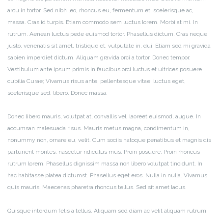
arcu in tortor. Sed nibh leo, rhoncus eu, fermentum et, scelerisque ac,
massa. Cras id turpis. Etiam commodo sem luctus lorem. Morbi at mi. In
rutrum. Aenean luctus pede euismod tortor. Phasellus dictum. Cras neque
justo, venenatis sit amet, tristique et, vulputate in, dui. Etiam sed mi gravida
sapien imperdiet dictum. Aliquam gravida orci a tortor. Donec tempor.
Vestibulum ante ipsum primis in faucibus orci luctus et ultrices posuere
cubilia Curae; Vivamus risus ante, pellentesque vitae, luctus eget,
scelerisque sed, libero. Donec massa.
Donec libero mauris, volutpat at, convallis vel, laoreet euismod, augue. In
accumsan malesuada risus. Mauris metus magna, condimentum in,
nonummy non, ornare eu, velit. Cum sociis natoque penatibus et magnis dis
parturient montes, nascetur ridiculus mus. Proin posuere. Proin rhoncus
rutrum lorem. Phasellus dignissim massa non libero volutpat tincidunt. In
hac habitasse platea dictumst. Phasellus eget eros. Nulla in nulla. Vivamus
quis mauris. Maecenas pharetra rhoncus tellus. Sed sit amet lacus.
Quisque interdum felis a tellus. Aliquam sed diam ac velit aliquam rutrum.